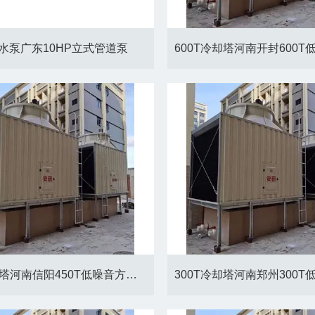
P水泵广东10HP立式管道泵
450T冷却塔河南信阳450T低噪音方形冷却塔厂家