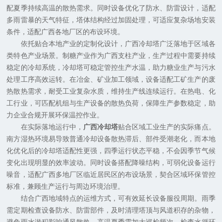
配夏季持续高温的散热需求。同时设备优化了防水、防雷设计，适配
多雨雷暴的天气特征，塔体结构经过加固处理，可适应复杂场地安装
条件，适配广西各地厂区的布设环境。
依托贴合本地产业的定制化设计，广西冷却塔广泛落地于区域各
类特色产业场景。制糖产业作为广西支柱产业，生产过程中需要持续
稳定的冷却系统，冷却塔可稳定管控生产水温，助力糖业生产与污水
处理工序高效运转。在冶金、矿业加工领域，设备适配工矿生产的废
热散热需求，耐受工业复杂水质，维持生产线连续运行。在热电、化
工行业，可匹配机组与生产设备的散热负荷，保障生产参数稳定，助
力企业合规开展环保温控作业。
在实际落地运行中，
广西冷却塔
贴合区域工业生产的实际痛点。
南方湿热环境易导致普通冷却设备散热滞后、部件受潮老化，而本地
化优化后的冷却塔适配性更强，四季运行状态平稳，不会因季节气候
变化出现明显的效率波动。同时设备搭配降噪结构，可弱化设备运行
噪音，适配广西多地厂区临近居民区的布设场景，契合区域环保管控
标准，兼顾生产运行与周边环境治理。
结合广西地域特点的运维方式，可有效延长设备服役周期。雨季
需定期检查设备防水、防雷部件，及时清理塔顶与风道积存的杂物，