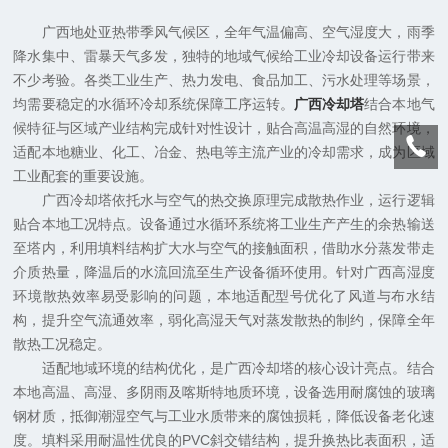
广西地处亚热带季风气候区，全年气温偏高、空气湿度大，雨季
降水集中、雷暴天气多发，独特的地域气候给工业冷却设备运行带来
不少考验。各类工业生产、热力发电、食品加工、污水处理等场景，
均需要稳定的水循环冷却系统保障工序运转。
广西冷却塔
结合本地气
候特征与区域产业结构完成针对性设计，贴合高温高湿的自然环境，
适配本地糖业、化工、冶金、热电等主流产业的冷却需求，成为区域
工业配套的重要设施。
广西冷却塔依托水与空气的热交换原理完成散热作业，运行逻辑
贴合本地工况特点。设备通过水循环系统将工业生产产生的余热输送
至塔内，利用填料结构扩大水与空气的接触面积，借助水分蒸发带走
介质热量，降温后的水流回流至生产设备循环使用。针对广西高湿度
环境散热效率易受影响的问题，本地适配型号优化了风道与布水结
构，提升空气流通效率，弱化高湿天气对蒸发散热的制约，保障全年
散热工况稳定。
适配地域环境的结构优化，是广西冷却塔的核心设计亮点。结合
本地高温、高湿、多阴雨及喀斯特地质环境，设备选用耐腐蚀的玻璃
钢材质，抵御潮湿空气与工业水质带来的腐蚀损耗，降低设备老化速
度。填料采用耐温性优良的PVC斜交错结构，提升换热比表面积，适