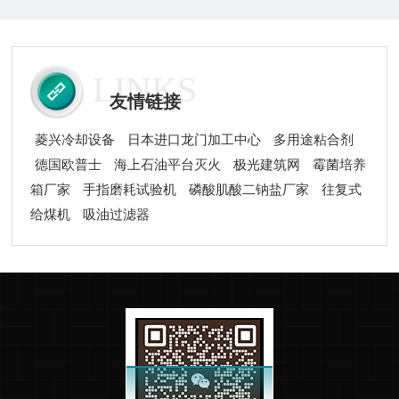
适配本地糖业、化工、冶金、热电等主流产业的冷却需
求，成为区域工业配套的重要设施。广西冷却塔依托水与
空气的热交换原理完成散热作业，运行逻辑贴合本地工况
LINKS
特点。设备通过水循环系统将工业生产产...
友情链接
菱兴冷却设备
日本进口龙门加工中心
多用途粘合剂
德国欧普士
海上石油平台灭火
极光建筑网
霉菌培养
箱厂家
手指磨耗试验机
磷酸肌酸二钠盐厂家
往复式
给煤机
吸油过滤器