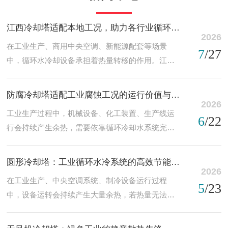
出风冷却塔及等国内外冷却塔及冷却塔配套的中国台湾海
龙泵、源立水泵、广一泵系列、肯富来水泵等泵浦。欢迎
江西冷却塔适配本地工况，助力各行业循环冷却稳定运行
新老客户选型选方案。我们全体员工以用很好的生产设
2026
在工业生产、商用中央空调、新能源配套等场景
备...
7
/27
中，循环水冷却设备承担着热量转移的作用。江西
冷却塔依托蒸发换热原理，适配江西区域气候特
点，广泛服务省内各地工业园区、商业楼宇、制造
防腐冷却塔适配工业腐蚀工况的运行价值与应用实践
企业，为各类设备稳定运转提供冷却支撑。江西属
2026
工业生产过程中，机械设备、化工装置、生产线运
于亚热带季风气候，夏季气温偏高、空气湿度较
6
/22
行会持续产生余热，需要依靠循环冷却水系统完成
大，空气湿球温度直接影响冷却塔实际散热表现。
热量置换，保障生产工况稳定。冷却塔作为水循环
选购江西冷却塔时，不能单纯参照设备标称参数，
系统的核心散热设备，长期接触水汽、粉尘以及各
应当结合本地夏季气象数据核算散热能力，预留合
圆形冷却塔：工业循环水冷系统的高效节能核心设备
类轻微化学介质，普通材质冷却塔在化工、冶金、
2026
理负荷余量。市面上江西冷却塔分为多种结构形
在工业生产、中央空调系统、制冷设备运行过程
环保等工况中，容易出现锈蚀、老化、剥落等问
5
/23
式，常见有逆流圆形开式塔、方形横流塔以及封闭
中，设备运转会持续产生大量余热，若热量无法及
题，影响散热效率与设备使用寿命。防腐冷却塔针
式冷...
时散发，会导致设备温度过高、运行效率下降、使
对腐蚀类工业环境专项设计，通过特殊材质与结构
用寿命缩短，甚至引发设备故障。作为循环水散热
工艺优化，适配复杂工况的长期运行需求，成为高