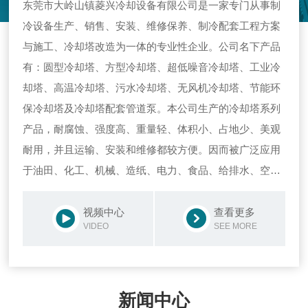
东莞市大岭山镇菱兴冷却设备有限公司是一家专门从事制
冷设备生产、销售、安装、维修保养、制冷配套工程方案
与施工、冷却塔改造为一体的专业性企业。公司名下产品
有：圆型冷却塔、方型冷却塔、超低噪音冷却塔、工业冷
却塔、高温冷却塔、污水冷却塔、无风机冷却塔、节能环
保冷却塔及冷却塔配套管道泵。本公司生产的冷却塔系列
产品，耐腐蚀、强度高、重量轻、体积小、占地少、美观
耐用，并且运输、安装和维修都较方便。因而被广泛应用
于油田、化工、机械、造纸、电力、食品、给排水、空
调、纺织印染行业，冷却水循环系统尤为适宜。其产品型
号齐全，性能*，质优价廉，深受用户欢迎。拥有多方面技
视频中心
查看更多
VIDEO
SEE MORE
术人才及丰富的理论与实践经验。为您提供*的制冷系统解
决方案。目前公司生产销售：菱兴牌冷却塔安研牌冷却
塔。同时经营的产品有：方形冷却塔、圆形冷却塔、高温
冷却塔、钢结构冷却塔、不锈钢冷却塔、闭式冷却塔、侧
新闻中心