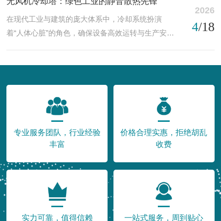
无风机冷却塔：绿色工业的静音散热先锋
系统的关键核心设备，圆形冷却塔凭借结构合理、
2026
腐蚀行业水循环系统的常用配套设备。传统金属材
在现代工业与建筑的庞大体系中，冷却系统扮演
散热效率高、耐腐蚀、运行稳定、造价经济等多重
4
/18
质冷却塔在常规环境下可满足基础散热需求，但...
着“人体心脏”的角色，确保设备高效运转与生产安
优势，广泛应用于化工、电力、机械制造、暖通空
全。然而，传统风机冷却塔带来的高能耗、噪音污
调、食品加工等众多行业，是现代工业生产与建筑
染与维护难题，始终是可持续发展路上的痛点。无
暖通系统不可少的节能散热装备，为设备稳定运行
风机冷却塔的出现，恰如一场技术革新，以“无声的
与能耗管控提供坚实保障。圆形冷却塔主要依托水
力量”重新定义了散热方式，成为绿色工业与生态建
与空气的热交换原理实现降温散热，核心利用蒸...
筑的重要选择。无风机冷却塔的核心在于摒弃了传
统机械风机，转而巧妙利用自然原理实现高效散
热。其工作原理主要依赖两大机制：一是水的蒸发
专业服务团队，行业经验
价格合理实惠，拒绝胡乱
冷却效应，二是“烟囱效应”带来的自然通风。塔内热
丰富
收费
水通过喷淋系统均匀洒在大表面积的冷...
实力可靠，值得信赖
一站式服务，周到贴心