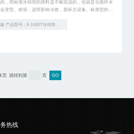
温的，而标准冷却塔的填料是不耐高温的，也就是当循环水
就会变型、收缩，进而影响冷效，损坏主设备。标准型的一
多能做到80° 冷却塔PVC填料 圆形冷却塔填料 广东冷却塔
产品型号：8-1000T冷却塔填料
 末页 跳转到第
页
服务热线