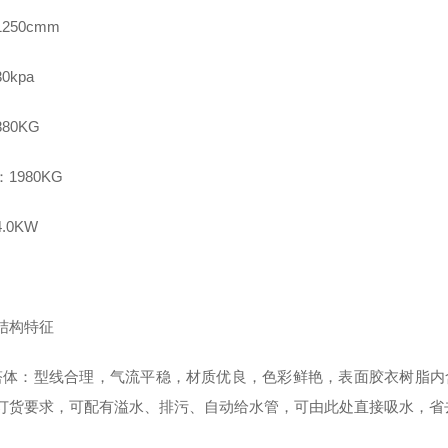
250cmm
0kpa
80KG
1980KG
.0KW
结构特征
塔体：型线合理，气流平稳，材质优良，色彩鲜艳，表面胶衣树脂内
订货要求，可配有溢水、排污、自动给水管，可由此处直接吸水，省