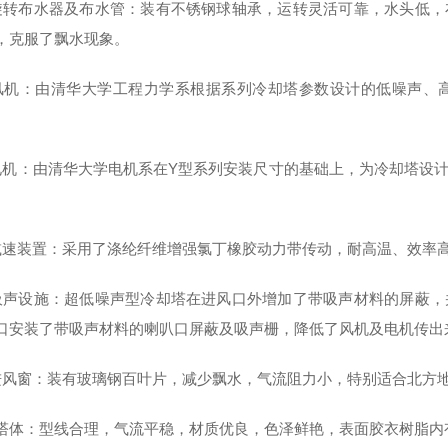
旋转布水器及布水管：装有不锈钢球轴承，运转灵活可靠，水头低，
，克服了飘水现象。
风机：由清华大学工程力学系根据系列冷却塔参数设计的低噪声、
电机：由清华大学电机系在Y型系列安装尺寸的基础上，为冷却塔设
。
减速装置：采用了涤纶纤维增强氯丁橡胶动力带传动，耐高温、效率
吸声设施：超低噪声型冷却塔在进风口外增加了带吸声材料的屏蔽，
口安装了带吸声材料的喇叭口屏蔽及吸声栅，降低了风机及电机传出
进风窗：装有玻璃钢百叶片，减少飘水，气流阻力小，特别适合北方
).上塔体：型线合理，气流平稳，材质优良，色泽鲜艳，表面胶衣树脂