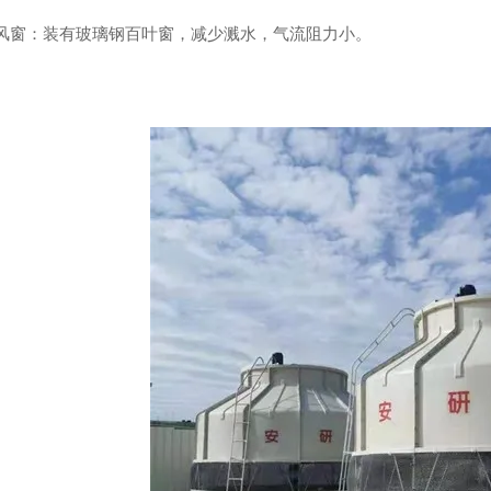
).进风窗：装有玻璃钢百叶窗，减少溅水，气流阻力小。