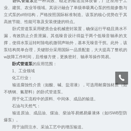
卧式管道泵
是一种高效、稳定的输送流体设备，广泛应用于工
业、建筑、农业等领域。其设计融合了单级单吸离心泵的性能参数与
立式泵的d特结构，严格按照国际标准制造。该泵的核心优势在于其
高效节能、性能可靠及安装便捷的特点。
卧式管道泵采用硬质合金机械密封装置，确保运行平稳且滴水不
漏，有效防止介质泄漏。其低噪音设计得益于两个低噪音轴承的支
撑，使得水泵运转时除电机微弱声响外，基本无噪音干扰。此外，该
泵结构简单合理，关键部分采用国际一品质配套，大大提高了整机的
w故障工作时间，且维修方便，更换密封、轴承等操作简易。
卧式管道泵
的应用范围：
1、工业领域
化工行业：
输送腐蚀性介质（如酸、碱、盐溶液），可选用耐腐蚀材质（如
不锈钢、氟塑料）的卧式管道泵。
用于化工流程中的原料、中间体、成品的输送。
石油与天然气：
输送原油、成品油、煤油、柴油等易燃易爆液体（如ISWB型防
爆泵）。
用于油田注水、采油工艺中的增压输送。