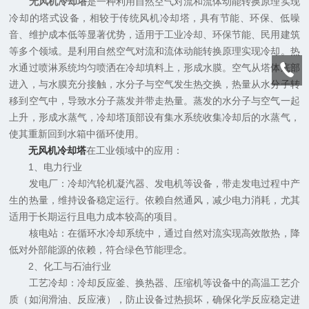
无风机冷却塔
是一种利用自然空气对流和流体动能转换原理实现
冷却的塔式设备，相较于传统风机冷却塔，具有节能、环保、低噪
音、维护成本低等显著优势，适用于工业冷却、环保节能、民用建筑
等多个领域。是利用自然空气对流和流体动能转换原理实现冷却。热
水通过喷淋系统均匀喷洒在冷却填料上，形成水膜。空气从塔体底部
进入，与水膜充分接触，水分子与空气发生热交换，热量从水分子转
移到空气中，导致水分子蒸发并带走热量。蒸发的水分子与空气一起
上升，形成水蒸气，冷却塔顶部设有集水系统收集冷却后的水蒸气，
使其重新回到水箱中循环使用。
无风机冷却塔
在工业领域中的应用：
1、电力行业
发电厂：冷却汽轮机凝汽器、发电机等设备，带走发电过程中产
生的热量，维持设备稳定运行。依赖自然通风，减少电力消耗，尤其
适用于长期运行且电力成本较高的项目。
核电站：在循环水冷却系统中，通过自然对流实现高效散热，降
低对外部能源的依赖，符合绿色节能理念。
2、化工与石油行业
工艺冷却：冷却反应釜、换热器、压缩机等设备中的高温工艺介
质（如润滑油、反应液），防止设备过热损坏，确保化学反应稳定进