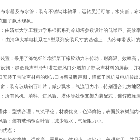
 旋转布水器及布水管：装有不锈钢球轴承，运转灵活可靠，水头低，
克服了飘水现象。
 风机：由清华大学工程力学系根据系列冷却塔参数设计的低噪声、高
 电机：由清华大学电机系在Y型系列安装尺寸的基础上，为冷却塔设
 减速装置：采用了涤纶纤维增强氯丁橡胶动力带传动，耐高温、效率
 吸声设施：超低噪声型冷却塔在进风口外增加了带吸声材料的屏蔽，并
口安装了带吸声材料的喇叭口屏蔽及吸声栅，降低了风机及电机传出
 进风窗：装有玻璃钢百叶片，减少飘水，气流阻力小，特别适合北方
 支架：所有风机、填料、进风窗、塔体等处钢支架为装配式，镀锌或
).上塔体：型线合理，气流平稳，材质优良，色泽鲜艳，表面胶衣树脂
).进风窗：装有玻璃钢百叶窗，减少溅水，气流阻力小。
的优点：
冷却塔耐腐蚀、强度高、重量轻、体积小、占地少、美观耐用，并且