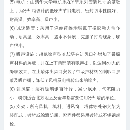
(5) 电机：由清华大学电机系在Y型系列安装尺寸的基础
上，为冷却塔设计的低噪声节能电机、密封防水性能好、
耐高温、效率高、噪声小。
(6) 减速装置：采用了涤纶纤维增强氯丁橡胶动力带传
动，耐高温、效率高，遇水不伸展，克服了打滑现象，噪
声很小。
(7) 吸声设施：超低噪声型冷却塔在进风口外增加了带吸
声材料的屏蔽，并在上下两部装有吸声栅，以达到zui大的
降噪效果。在上塔体出风口安装了带吸声材料的喇叭口屏
蔽及吸声栅，降低了风机及电机传出来的噪声。
(8) 进风窗：装有玻璃钢百叶片，减少飘水，气流阻力
小，特别适合北方地区及全年都需要使用冷却塔的单位。
(9) 支架：所有风机、填料、进风窗、塔体等处钢支架为
装配式，镀锌或涂漆防腐。紧固件都采用镀锌或不锈钢螺
栓。