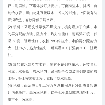
轻，耐腐蚀。下塔体按订货要求，可配有溢水、排污、自
动给水管，可由此处直接吸水，省去冷却池，上面装有防
噪消声垫，有效降低了滴水声。
(2) 填料：采用改性聚氯乙烯波片，横向增加了凸筋，水
的再分配能力强，阻力小，热力性能好，耐高温70度、低
温-50度，阻燃性好，改性PVC斜波片，水的再分配能力
大，阻力小，热力性能好，耐高温70℃低温负50℃，阻燃
好。
(3) 旋转布水器及布水管：装有不锈钢球轴承，运转灵活
可靠，水头低，布水均匀，采用铝合金或玻璃钢制成的布
水管，管上安装收水板，克服了飘水现象。
(4) 风机：由清华大学工程力学系根据系列冷却塔参数设
计的低噪声、高效率风机，铝合金板翼型或玻璃钢叶片、
噪声小、效率高。