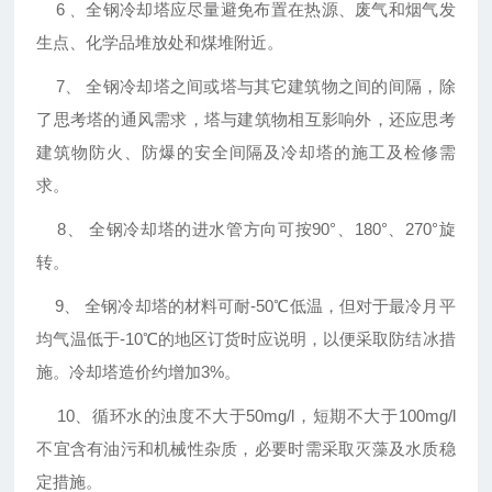
6﹑ 全钢冷却塔应尽量避免布置在热源、废气和烟气发
生点、化学品堆放处和煤堆附近。
7、 全钢冷却塔之间或塔与其它建筑物之间的间隔，除
了思考塔的通风需求，塔与建筑物相互影响外，还应思考
建筑物防火、防爆的安全间隔及冷却塔的施工及检修需
求。
8、 全钢冷却塔的进水管方向可按90°、180°、270°旋
转。
9、 全钢冷却塔的材料可耐-50℃低温，但对于最冷月平
均气温低于-10℃的地区订货时应说明，以便采取防结冰措
施。冷却塔造价约增加3%。
10、循环水的浊度不大于50mg/l，短期不大于100mg/l
不宜含有油污和机械性杂质，必要时需采取灭藻及水质稳
定措施。