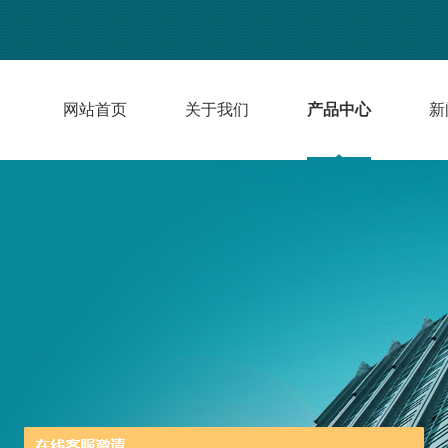
网站首页
关于我们
产品中心
新