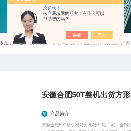
欢迎您！
来自局域网的朋友！有什么可以
帮助您的吗？
冷却塔
-
LRT-50T冷却塔安徽合肥50T整机出货方形冷却塔厂家
安徽合肥50T整机出货方
产品简介
安徽合肥50T整机出货方形冷却塔厂家、全