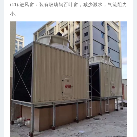
(11).进风窗：装有玻璃钢百叶窗，减少溅水，气流阻力
小。