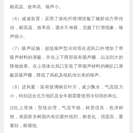
耐高温、效率高、噪声小。
（6）减速装置：采用了涤纶纤维增强氯丁橡胶动力带传
动，耐高温、效率高，遇水不伸展，克服了打滑现象，噪
声很小。
（7）吸声设施：超低噪声型冷却塔在进风口外增加了带
吸声材料的屏蔽，并在上下两部装有吸声栅，以达到大的
降噪效果。在上塔体出风口安装了带吸声材料的喇叭口屏
蔽及吸声栅，降低了风机及电机传出来的噪声。
（8）进风窗：装有玻璃钢百叶片，减少飘水，气流阻力
小，特别适合北方地区及全年都需要使用冷却塔的单位。
(10).上塔体：型线合理，气流平稳，材质优良，色泽鲜
艳，表面胶衣树脂内有抗紫外线剂，耐老化，强度高，重
量轻，耐腐蚀。