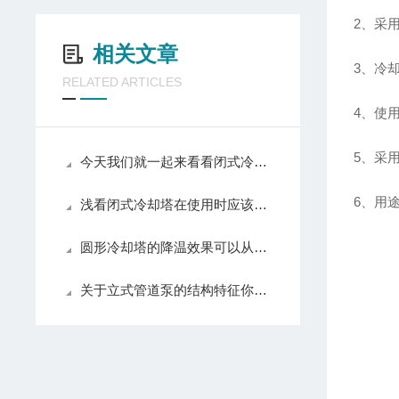
2、采
相关文章
3、冷
RELATED ARTICLES
4、使
5、采
今天我们就一起来看看闭式冷却塔是怎样安全放水的呢？
6、用
浅看闭式冷却塔在使用时应该注意的事项
圆形冷却塔的降温效果可以从这三个指标来衡量
关于立式管道泵的结构特征你怎么看？