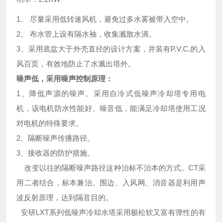
1、 尽量采用低转速风机，避免过多水雾被带入空中。
2、 布水管上设有隔水袖，收集溅散水滴。
3、采用底盆大于外壳直径的设计方案，并装有P.V.C.的入
风百页，有效地防止了水溅出塔外。
噪声低，采用噪声控制原理：
1、降低声源的噪声。采用自冷式低噪声冷却塔专用电
机，该电机防水性能好、噪音低，能满足冷却塔使用工况
对电机的特殊要求。
2、隔断噪声传播路径。
3、接收器的防护措施。
改变以往的隔断噪声路径这种治标不治本的方式。CT采
用二者结合，标本兼治。围边、入风网、消音器是利用声
波反射原理，达到隔音目的。
安研LXT系列低噪声冷却水塔采用极松软又富有弹性的有