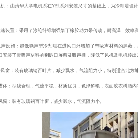
电机：由清华大学电机系在Y型系列安装尺寸的基础上，为冷却塔设
。
减速装置：采用了涤纶纤维增强氯丁橡胶动力带传动，耐高温、效率
吸声设施：超低噪声型冷却塔在进风口外增加了带吸声材料的屏蔽，
口安装了带吸声材料的喇叭口屏蔽及吸声栅，降低了风机及电机传出
进风窗：装有玻璃钢百叶片，减少飘水，气流阻力小，特别适合北方
).上塔体：型线合理，气流平稳，材质优良，色泽鲜艳，表面胶衣树脂
).进风窗：装有玻璃钢百叶窗，减少溅水，气流阻力小。