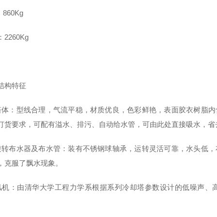
860Kg
2260Kg
结构特征
塔体：型线合理，气流平稳，材质优良，色彩鲜艳，表面胶衣树脂内
订货要求，可配有溢水、排污、自动给水管，可由此处直接吸水，省
旋转布水器及布水管：装有不锈钢球轴承，运转灵活可靠，水头低，
，克服了飘水现象。
风机：由清华大学工程力学系根据系列冷却塔参数设计的低噪声、