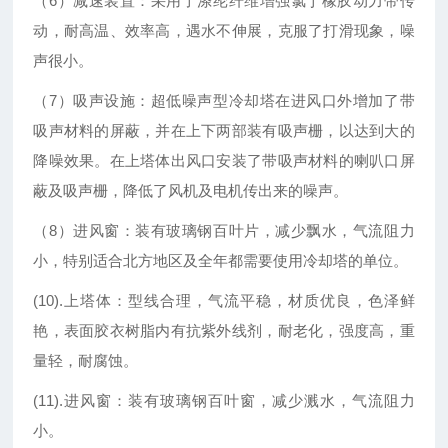
（6）减速装置：采用了涤纶纤维增强氯丁橡胶动力带传
动，耐高温、效率高，遇水不伸展，克服了打滑现象，噪
声很小。
（7）吸声设施：超低噪声型冷却塔在进风口外增加了带
吸声材料的屏蔽，并在上下两部装有吸声栅，以达到大的
降噪效果。在上塔体出风口安装了带吸声材料的喇叭口屏
蔽及吸声栅，降低了风机及电机传出来的噪声。
（8）进风窗：装有玻璃钢百叶片，减少飘水，气流阻力
小，特别适合北方地区及全年都需要使用冷却塔的单位。
(10).上塔体：型线合理，气流平稳，材质优良，色泽鲜
艳，表面胶衣树脂内有抗紫外线剂，耐老化，强度高，重
量轻，耐腐蚀。
(11).进风窗：装有玻璃钢百叶窗，减少溅水，气流阻力
小。