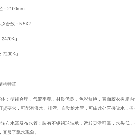
：2100mm
X台数：5.5X2
2470Kg
7230Kg
结构特征
塔体：型线合理，气流平稳，材质优良，色彩鲜艳，表面胶衣树脂内
订货要求，可配有溢水、排污、自动给水管，可由此处直接吸水，省
旋转布水器及布水管：装有不锈钢球轴承，运转灵活可靠，水头低，
，克服了飘水现象。