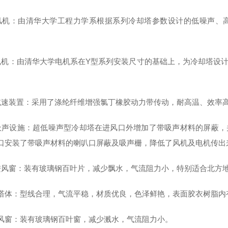
风机：由清华大学工程力学系根据系列冷却塔参数设计的低噪声、
电机：由清华大学电机系在Y型系列安装尺寸的基础上，为冷却塔设
。
减速装置：采用了涤纶纤维增强氯丁橡胶动力带传动，耐高温、效率
吸声设施：超低噪声型冷却塔在进风口外增加了带吸声材料的屏蔽，
口安装了带吸声材料的喇叭口屏蔽及吸声栅，降低了风机及电机传出
进风窗：装有玻璃钢百叶片，减少飘水，气流阻力小，特别适合北方
).上塔体：型线合理，气流平稳，材质优良，色泽鲜艳，表面胶衣树脂
).进风窗：装有玻璃钢百叶窗，减少溅水，气流阻力小。