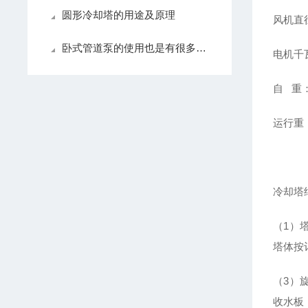
圆形冷却塔的用途及原理
风机直径
卧式管道泵的使用也是有很多条件的，不妨进来看看！
电机千瓦
自 重：
运行重：
冷却塔
（1）
塔体按
（3）
收水板