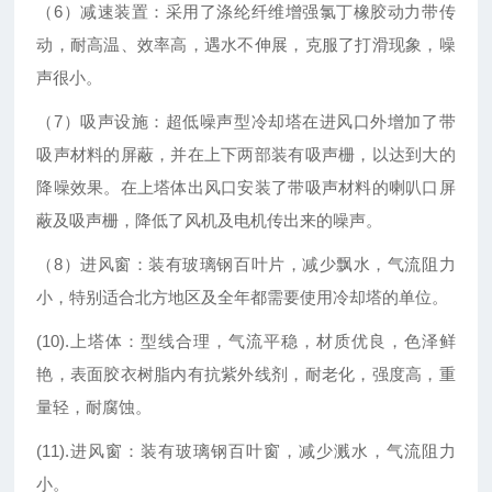
（6）减速装置：采用了涤纶纤维增强氯丁橡胶动力带传
动，耐高温、效率高，遇水不伸展，克服了打滑现象，噪
声很小。
（7）吸声设施：超低噪声型冷却塔在进风口外增加了带
吸声材料的屏蔽，并在上下两部装有吸声栅，以达到大的
降噪效果。在上塔体出风口安装了带吸声材料的喇叭口屏
蔽及吸声栅，降低了风机及电机传出来的噪声。
（8）进风窗：装有玻璃钢百叶片，减少飘水，气流阻力
小，特别适合北方地区及全年都需要使用冷却塔的单位。
(10).上塔体：型线合理，气流平稳，材质优良，色泽鲜
艳，表面胶衣树脂内有抗紫外线剂，耐老化，强度高，重
量轻，耐腐蚀。
(11).进风窗：装有玻璃钢百叶窗，减少溅水，气流阻力
小。