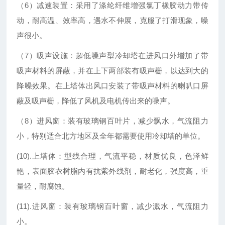
（6）减速装置：采用了涤纶纤维增强氯丁橡胶动力带传
动，耐高温、效率高，遇水不伸展，克服了打滑现象，噪
声很小。
（7）吸声设施：超低噪声型冷却塔在进风口外增加了带
吸声材料的屏蔽，并在上下两部装有吸声栅，以达到大的
降噪效果。在上塔体出风口安装了带吸声材料的喇叭口屏
蔽及吸声栅，降低了风机及电机传出来的噪声。
（8）进风窗：装有玻璃钢百叶片，减少飘水，气流阻力
小，特别适合北方地区及全年都需要使用冷却塔的单位。
(10).上塔体：型线合理，气流平稳，材质优良，色泽鲜
艳，表面胶衣树脂内有抗紫外线剂，耐老化，强度高，重
量轻，耐腐蚀。
(11).进风窗：装有玻璃钢百叶窗，减少溅水，气流阻力
小。