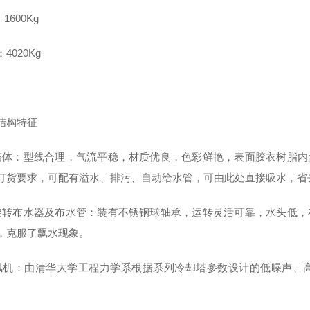
1600Kg
4020Kg
结构特征
塔体：型线合理，气流平稳，材质优良，色彩鲜艳，表面胶衣树脂内
订货要求，可配有溢水、排污、自动给水管，可由此处直接吸水，省
旋转布水器及布水管：装有不锈钢球轴承，运转灵活可靠，水头低，
，克服了飘水现象。
风机：由清华大学工程力学系根据系列冷却塔参数设计的低噪声、