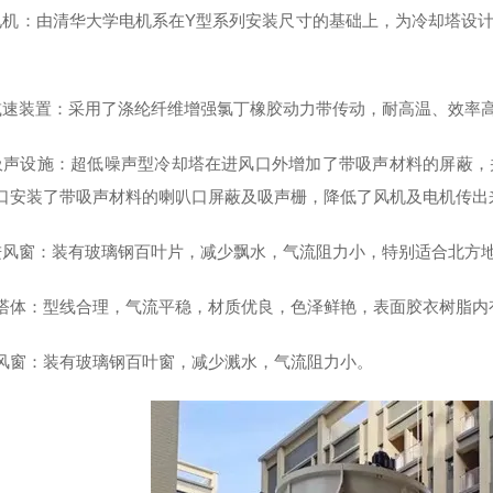
电机：由清华大学电机系在Y型系列安装尺寸的基础上，为冷却塔设
。
减速装置：采用了涤纶纤维增强氯丁橡胶动力带传动，耐高温、效率
吸声设施：超低噪声型冷却塔在进风口外增加了带吸声材料的屏蔽，
口安装了带吸声材料的喇叭口屏蔽及吸声栅，降低了风机及电机传出
进风窗：装有玻璃钢百叶片，减少飘水，气流阻力小，特别适合北方
).上塔体：型线合理，气流平稳，材质优良，色泽鲜艳，表面胶衣树脂
).进风窗：装有玻璃钢百叶窗，减少溅水，气流阻力小。