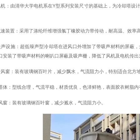
电机：由清华大学电机系在Y型系列安装尺寸的基础上，为冷却塔设
。
减速装置：采用了涤纶纤维增强氯丁橡胶动力带传动，耐高温、效率
吸声设施：超低噪声型冷却塔在进风口外增加了带吸声材料的屏蔽，
口安装了带吸声材料的喇叭口屏蔽及吸声栅，降低了风机及电机传出
进风窗：装有玻璃钢百叶片，减少飘水，气流阻力小，特别适合北方
).上塔体：型线合理，气流平稳，材质优良，色泽鲜艳，表面胶衣树脂
).进风窗：装有玻璃钢百叶窗，减少溅水，气流阻力小。