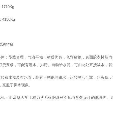
1710Kg
4150Kg
结构特征
塔体：型线合理，气流平稳，材质优良，色彩鲜艳，表面胶衣树脂内
订货要求，可配有溢水、排污、自动给水管，可由此处直接吸水，省
旋转布水器及布水管：装有不锈钢球轴承，运转灵活可靠，水头低，
，克服了飘水现象。
风机：由清华大学工程力学系根据系列冷却塔参数设计的低噪声、