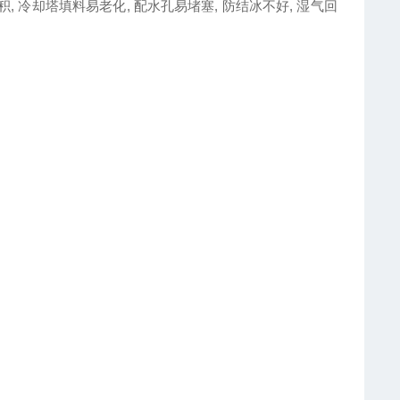
 冷却塔填料易老化, 配水孔易堵塞, 防结冰不好, 湿气回