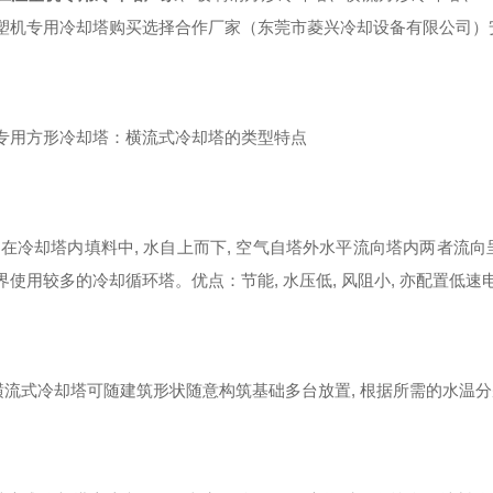
塑机专用冷却塔购买选择合作厂家（东莞市菱兴冷却设备有限公司）
专用方形冷却塔：横流式冷却塔的类型特点
水在冷却塔内填料中, 水自上而下, 空气自塔外水平流向塔内两者流
界使用较多的冷却循环塔。优点：节能, 水压低, 风阻小, 亦配置低速
横流式冷却塔可随建筑形状随意构筑基础多台放置, 根据所需的水温