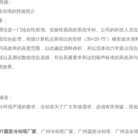
性能：
冷却塔的性能简介
果：
理论是一门综合性很强、实验性很高的系统学科。公司的科技人员在
面综合处理，依据计算机运算得出的安研（35×20-75°）梯形波水
料高效率的高度范围，以此确定填料体积，并以流体动力学观点综合
线以及测试数据优化选择、符合风量要求和达到噪声标准的风机和与
统效果。
噪音：
分环境严谨的要求，冷却塔为了广大市场需求，必须有所突破，而低
00T圆形冷却塔厂家
、广州冷却塔厂家、广州圆形冷却塔、广州凉水