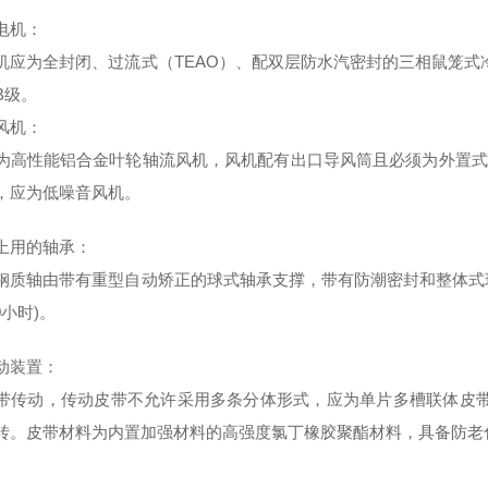
电机：
机应为全封闭、过流式（TEAO）、配双层防水汽密封的三相鼠笼式冷
B级。
风机：
为高性能铝合金叶轮轴流风机，风机配有出口导风筒且必须为外置式
，应为低噪音风机。
上用的轴承：
钢质轴由带有重型自动矫正的球式轴承支撑，带有防潮密封和整体式环壳
00小时)。
动装置：
带传动，传动皮带不允许采用多条分体形式，应为单片多槽联体皮带
转。皮带材料为内置加强材料的高强度氯丁橡胶聚酯材料，具备防老