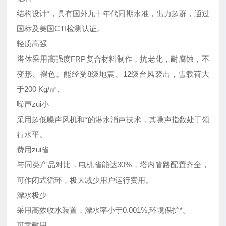
结构设计*，具有国外九十年代同期水准，出力超群，通过
国标及美国CTI检测认证。
轻质高强
塔体采用高强度FRP复合材料制作，抗老化，耐腐蚀，不
变形、褪色。能经受8级地震、12级台风袭击，雪载荷大
于200 Kg/㎡.
噪声zui小
采用超低噪声风机和*的淋水消声技术，其噪声指数处于领
行水平。
费用zui省
与同类产品对比，电机省能达30%，塔内管路配置齐全，
可作闭式循环，极大减少用户运行费用。
漂水极少
采用高效收水装置，漂水率小于0.001%,环境保护*。
可靠耐用