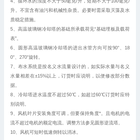
4、循环水的浊度不大于50毫克/升，短期不大于100毫克/
升。不宜含有油污和机械性杂质。必要时需采取灭藻及水
质稳定措施。
5、高温玻璃钢冷却塔的基础所承载荷见“基础埋板及载荷
表”。
6、圆形高温玻璃钢冷却塔的进出水管方向可按90°、18
0°、270°旋转。
7、布水系统是按名义水流量设计的，如实际水量与名义
水量相差在±15%以上，订货时应说明，以便修改部分数
据。
8、冷却塔进水温度不超过50℃，如超过60℃订货时应特
别说明。
9、风机叶片安装角度可调，但要保持角度*。且电机的电
流不超过电机的额定电流。调整方法参见圆形逆流塔。
10、风机可短时低速倒转以消冰。