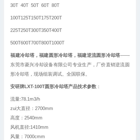
30T
40T
50T
60T
80T
100T
125T
150T
175T
200T
225T
250T
300T
350T
400T
500T
600T
700T
800T
1000T
福建冷却塔
，福建圆形冷却塔，福建逆流圆形冷却塔
——
东莞市菱兴冷却设备有限公司专业生产，厂价直销逆流圆
形冷却塔，现场组装调试。全国联保。
安研牌LXT-100T圆形冷却塔产品技术参数
：
流量:78.1m3/h
zui大直径：2700mm
高度：2540mm
风机直径:1410mm
风量：7000cmm