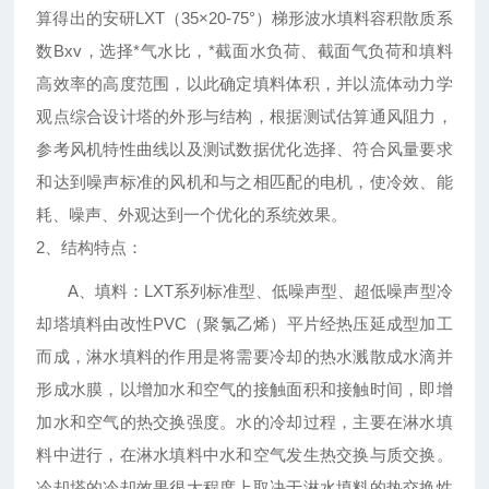
算得出的安研LXT（35×20-75°）梯形波水填料容积散质系
数Βxv，选择*气水比，*截面水负荷、截面气负荷和填料
高效率的高度范围，以此确定填料体积，并以流体动力学
观点综合设计塔的外形与结构，根据测试估算通风阻力，
参考风机特性曲线以及测试数据优化选择、符合风量要求
和达到噪声标准的风机和与之相匹配的电机，使冷效、能
耗、噪声、外观达到一个优化的系统效果。
2、结构特点：
A
、填料：LXT系列标准型、低噪声型、超低噪声型冷
却塔填料由改性PVC（聚氯乙烯）平片经热压延成型加工
而成，淋水填料的作用是将需要冷却的热水溅散成水滴并
形成水膜，以增加水和空气的接触面积和接触时间，即增
加水和空气的热交换强度。水的冷却过程，主要在淋水填
料中进行，在淋水填料中水和空气发生热交换与质交换。
冷却塔的冷却效果很大程度上取决于淋水填料的热交换性