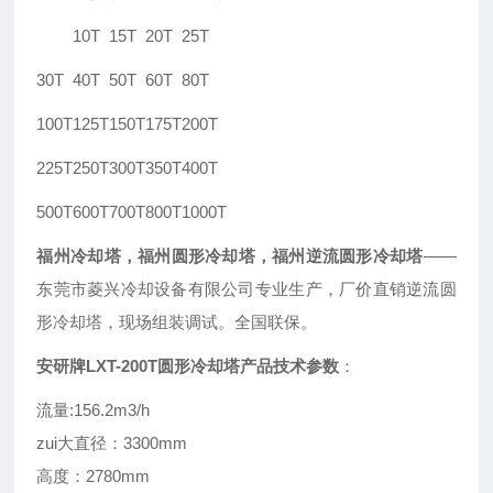
10T
15T
20T
25T
30T
40T
50T
60T
80T
100T
125T
150T
175T
200T
225T
250T
300T
350T
400T
500T
600T
700T
800T
1000T
福州冷却塔，福州圆形冷却塔，福州逆流圆形冷却塔
——
东莞市菱兴冷却设备有限公司专业生产，厂价直销逆流圆
形冷却塔，现场组装调试。全国联保。
安研牌LXT-200T圆形冷却塔产品技术参数
：
流量:156.2m3/h
zui大直径：3300mm
高度：2780mm