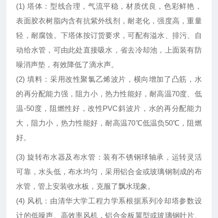
(1) 塔体：型线合理，气流平稳，材质优良，色彩鲜艳，
表面胶衣树脂内含有抗紫外线剂，耐老化，强度高，重量
轻，耐腐蚀。下塔体按订货要求，可配有溢水、排污、自
动给水管，可由此处直接吸水，省去冷却池，上面装有防
噪消声垫，有效降低了滴水声。
(2) 填料：采用改性聚氯乙烯波片，横向增加了凸筋，水
的再分配能力强，阻力小，热力性能好，耐高温70度、低
温-50度，阻燃性好，改性PVC斜波片，水的再分配能力
大，阻力小，热力性能好，耐高温70℃低温负50℃，阻燃
好。
(3) 旋转布水器及布水管：装有不锈钢球轴承，运转灵活
可靠，水头低，布水均匀，采用铝合金或玻璃钢制成的布
水管，管上安装收水板，克服了飘水现象。
(4) 风机：由清华大学工程力学系根据系列冷却塔参数设
计的低噪声、高效率风机，铝合金板翼型或玻璃钢叶片、