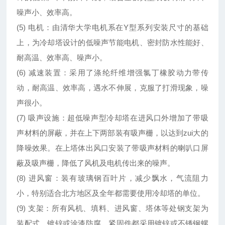
噪声小、效率高。
(5) 电机：由清华大学电机系在Y型系列安装尺寸的基础
上，为冷却塔设计的低噪声节能电机、密封防水性能好、
耐高温、效率高、噪声小。
(6) 减速装置：采用了涤纶纤维增强氯丁橡胶动力带传
动，耐高温、效率高，遇水不伸展，克服了打滑现象，噪
声很小。
(7) 吸声设施：超低噪声型冷却塔在进风口外增加了带吸
声材料的屏蔽，并在上下两部装有吸声栅，以达到zui大的
降噪效果。在上塔体出风口安装了带吸声材料的喇叭口屏
蔽及吸声栅，降低了风机及电机传出来的噪声。
(8) 进风窗：装有玻璃钢百叶片，减少飘水，气流阻力
小，特别适合北方地区及全年都需要使用冷却塔的单位。
(9) 支架：所有风机、填料、进风窗、塔体等处钢支架为
装配式，镀锌或涂漆防腐。紧固件都采用镀锌或不锈钢螺