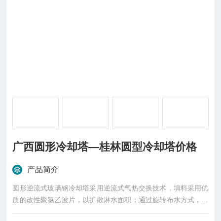
广西圆形冷却塔—桂林圆型冷却塔价格
产品简介
圆形逆流式玻璃钢冷却塔采用逆流式气热交换技术，填料采用优
质的改性聚氯乙波片，以扩散淋水面积；通过旋转布水方式，实
现布水均匀，增强冷却效果。我厂曾对本系列产品的外形设计作