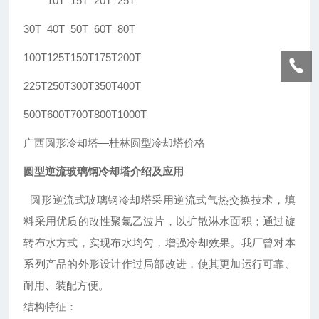
10T
15T
20T
25T
30T
40T
50T
60T
80T
100T
125T
150T
175T
200T
225T
250T
300T
350T
400T
500T
600T
700T
800T
1000T
广西圆形冷却塔—桂林圆型冷却塔价格
圆型逆流玻璃钢冷却塔介绍及应用
圆形逆流式玻璃钢冷却塔采用逆流式气热交换技术，填
料采用优质的改性聚氯乙波片，以扩散淋水面积；通过旋
转布水方式，实现布水均匀，增强冷却效果。我厂曾对本
系列产品的外形设计作过局部改进，使其更加运行可靠、
耐用、装配方便。
结构特征：