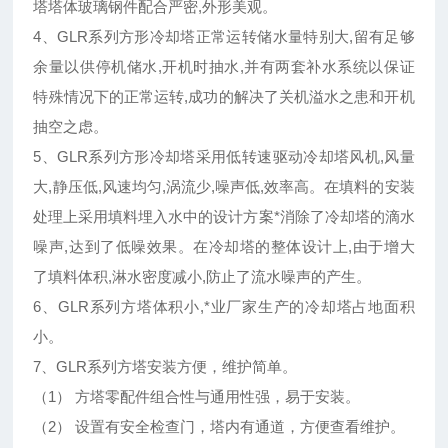
塔塔体玻璃钢件配合严密,外形美观。
4、GLR系列方形冷却塔正常运转储水量特别大,留有足够
余量以供停机储水,开机时抽水,并有两套补水系统以保证
特殊情况下的正常运转,成功的解决了关机溢水之患和开机
抽空之虑。
5、GLR系列方形冷却塔采用低转速驱动冷却塔风机,风量
大,静压低,风速均匀,涡流少,噪声低,效率高。在填料的安装
处理上采用填料埋入水中的设计方案*消除了冷却塔的滴水
噪声,达到了低噪效果。在冷却塔的整体设计上,由于增大
了填料体积,淋水密度减小,防止了流水噪声的产生。
6、GLR系列方塔体积小,*业厂家生产的冷却塔占地面积
小。
7、GLR系列方塔安装方便，维护简单。
（1） 方塔零配件组合性与通用性强，易于安装。
（2） 设置有安全检查门，塔内有通道，方便查看维护。