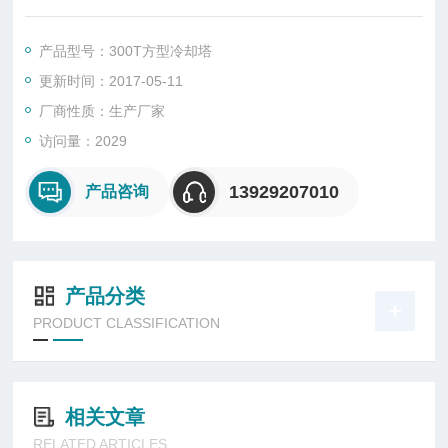
同，取消传统电机的机械噪音和故障率，运转平稳，可靠性高。
产品型号：300T方型冷却塔
广东Z大产量冷却塔厂家生产热销：四川绵阳方型冷却塔—广东
更新时间：2017-05-11
节能横流方型冷却塔
厂商性质：生产厂家
访问量：2029
13929207010
产品咨询
产品分类
PRODUCT CLASSIFICATION
相关文章
RELATED ARTICLES