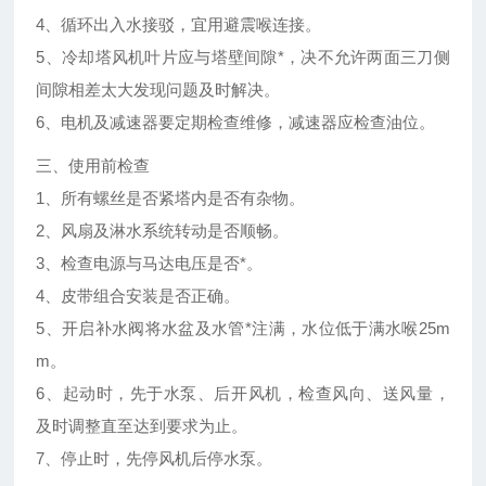
4、循环出入水接驳，宜用避震喉连接。
5、冷却塔风机叶片应与塔壁间隙*，决不允许两面三刀侧
间隙相差太大发现问题及时解决。
6、电机及减速器要定期检查维修，减速器应检查油位。
三、使用前检查
1、所有螺丝是否紧塔内是否有杂物。
2、风扇及淋水系统转动是否顺畅。
3、检查电源与马达电压是否*。
4、皮带组合安装是否正确。
5、开启补水阀将水盆及水管*注满，水位低于满水喉25m
m。
6、起动时，先于水泵、后开风机，检查风向、送风量，
及时调整直至达到要求为止。
7、停止时，先停风机后停水泵。