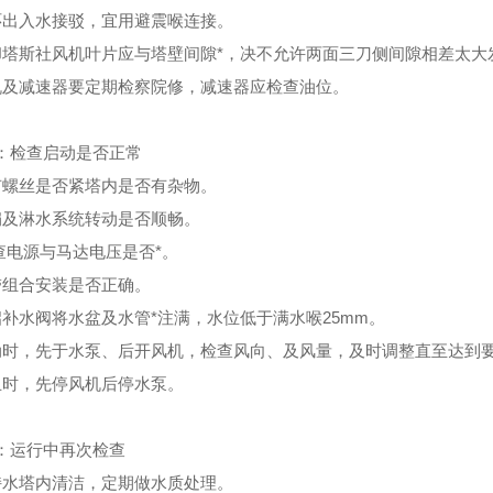
环出入水接驳，宜用避震喉连接。
却塔斯社风机叶片应与塔壁间隙*，决不允许两面三刀侧间隙相差太
机及减速器要定期检察院修，减速器应检查油位。
：检查启动是否正常
有螺丝是否紧塔内是否有杂物。
扇及淋水系统转动是否顺畅。
检查电源与马达电压是否*。
带组合安装是否正确。
启补水阀将水盆及水管*注满，水位低于满水喉25mm。
动时，先于水泵、后开风机，检查风向、及风量，及时调整直至达到
止时，先停风机后停水泵。
：运行中再次检查
持水塔内清洁，定期做水质处理。