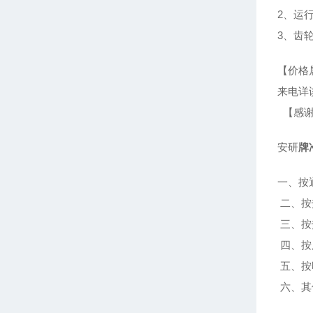
2、运
3、齿
【价格
来电详
【感谢
安研
牌
一、按
二、按
三、按
四、按
五、按
六、其