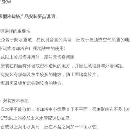
.5KW
圆型冷却塔产品安装要点说明
：
环境选择的重要性
避免装于防水通道、易反射音量的高墙，应装于屋顶或空气流通的地
下沉式冷却塔在广州地铁中的使用》
台或以上冷却塔并用时，应注意塔身间距。
应安装在四面有外墙或密不透风的地方，并应注意塔身与外墙间距。
避免安装有煤烟及灰尘较多的地方，防上面堵塞胶片。
远离厨房及锅炉房等到较热的地方。
：安装技术事项
础应水平不能倾斜，冷却塔中心线垂直于不平面，否则影响布不及电
于175t以上的冷却出入水管应调协支座。
两台或以上菜用水泵时，应在不盆之间加一平衡水管。