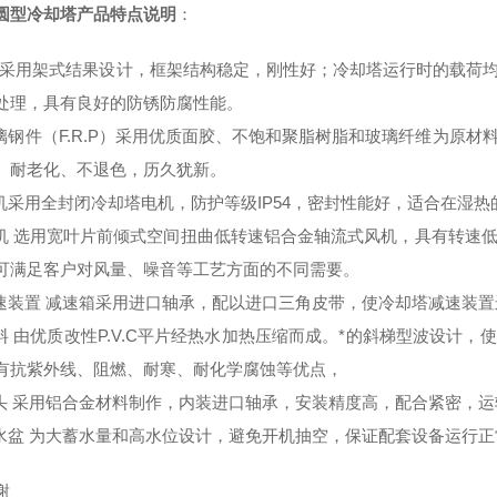
圆型冷却塔产品特点说明
：
架 采用架式结果设计，框架结构稳定，刚性好；冷却塔运行时的载荷
处理，具有良好的防锈防腐性能。
璃钢件（F.R.P）采用优质面胶、不饱和聚脂树脂和玻璃纤维为原
、耐老化、不退色，历久犹新。
机采用全封闭冷却塔电机，防护等级IP54，密封性能好，适合在湿
机 选用宽叶片前倾式空间扭曲低转速铝合金轴流式风机，具有转速
可满足客户对风量、噪音等工艺方面的不同需要。
速装置 减速箱采用进口轴承，配以进口三角皮带，使冷却塔减速装
料 由优质改性P.V.C平片经热水加热压缩而成。*的斜梯型波设计
有抗紫外线、阻燃、耐寒、耐化学腐蚀等优点，
头 采用铝合金材料制作，内装进口轴承，安装精度高，配合紧密，
水盆 为大蓄水量和高水位设计，避免开机抽空，保证配套设备运行正
谢