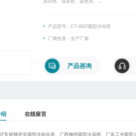
灰白色、深灰色、蓝色等。
冷却水量从5立方/小时到几千立方/小时
有塔型均为新型、高效、节能、低噪声塔、广
产品型号：CT-350T圆型冷却塔
厂商性质：生产厂家
产品咨询
介绍
在线留言
-350T安研牌逆流圆型冷却水塔、广西柳州圆型冷却塔、广东工业圆