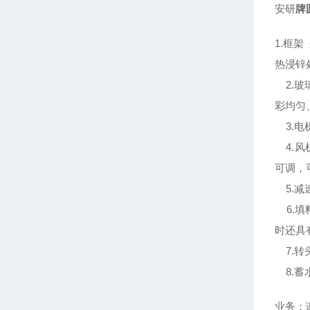
安研
牌
1.框
热浸锌
2.玻
彩均匀
3.电
4.风
可调，
5.减
6.填
时还具
7.转
8.蓄
业务：