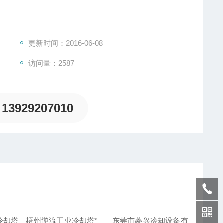
，大型塔可组合式安装，减少了土地占用面积。本公司所
西柳州圆型冷却塔—广西梧州逆流工业冷却塔
更新时间：2016-06-08
访问量：2587
13929207010
型冷却塔、梧州逆流工业冷却塔*——东莞市菱兴冷却设备有