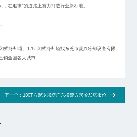
则，在追求*的道路上努力打造行业新标准。
步。
闭式冷却塔、175T闭式冷却塔找东莞市菱兴冷却设备有限
直销全国各大城市。
下一个：
100T方形冷却塔广东横流方形冷却塔报价
言