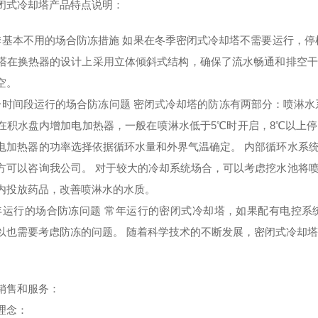
闭式冷却塔产品特点说明：
季基本不用的场合防冻措施 如果在冬季密闭式冷却塔不需要运行，停
塔在换热器的设计上采用立体倾斜式结构，确保了流水畅通和排空干
空。
分时间段运行的场合防冻问题 密闭式冷却塔的防冻有两部分：喷淋水
在积水盘内增加电加热器，一般在喷淋水低于5℃时开启，8℃以上
电加热器的功率选择依据循环水量和外界气温确定。 内部循环水系
方可以咨询我公司。 对于较大的冷却系统场合，可以考虑挖水池将
内投放药品，改善喷淋水的水质。
年运行的场合防冻问题 常年运行的密闭式冷却塔，如果配有电控系
以也需要考虑防冻的问题。 随着科学技术的不断发展，密闭式冷却
销售和服务：
理念：