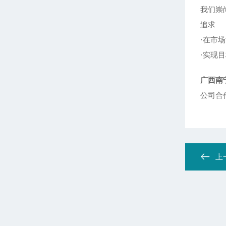
我们崇
追求
·在市
·实现
广西南
公司合
上