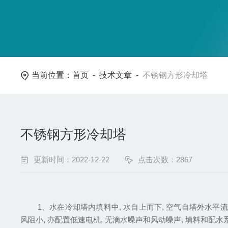
当前位置：
首页
-
技术文章
-
不锈钢方形冷却塔
不锈钢方形冷却塔
更新时间：2022-12-22
点击次数：2867
1、水在冷却塔内填料中, 水自上而下, 空气自塔外水平流
风阻小, 亦配置低速电机, 无滴水噪声和风动噪声, 填料和配