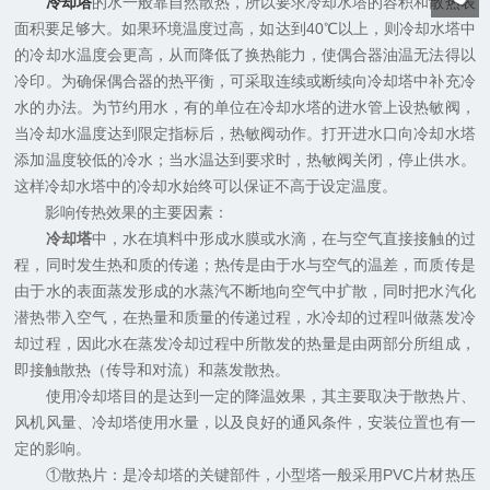
冷却塔
的水一般靠自然散热，所以要求冷却水塔的容积和散热表
面积要足够大。如果环境温度过高，如达到40℃以上，则冷却水塔中
的冷却水温度会更高，从而降低了换热能力，使偶合器油温无法得以
冷印。为确保偶合器的热平衡，可采取连续或断续向冷却塔中补充冷
水的办法。为节约用水，有的单位在冷却水塔的进水管上设热敏阀，
当冷却水温度达到限定指标后，热敏阀动作。打开进水口向冷却水塔
添加温度较低的冷水；当水温达到要求时，热敏阀关闭，停止供水。
这样冷却水塔中的冷却水始终可以保证不高于设定温度。
影响传热效果的主要因素：
冷却塔
中，水在填料中形成水膜或水滴，在与空气直接接触的过
程，同时发生热和质的传递；热传是由于水与空气的温差，而质传是
由于水的表面蒸发形成的水蒸汽不断地向空气中扩散，同时把水汽化
潜热带入空气，在热量和质量的传递过程，水冷却的过程叫做蒸发冷
却过程，因此水在蒸发冷却过程中所散发的热量是由两部分所组成，
即接触散热（传导和对流）和蒸发散热。
使用冷却塔目的是达到一定的降温效果，其主要取决于散热片、
风机风量、冷却塔使用水量，以及良好的通风条件，安装位置也有一
定的影响。
①散热片：是冷却塔的关键部件，小型塔一般采用PVC片材热压