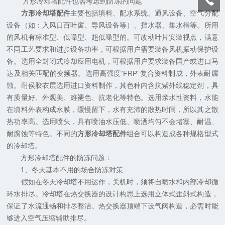
方形冷却塔配件也需考虑到防冻的问题
方形冷却塔配件
主要包括填料、配水系统、通风设备、空气分配
设备（如：入风口百叶窗、导风设备等）、挡水器、集水槽等。所用
的风机有标准型、低噪型、超低噪型的。可改动叶片安装视点，满意
不同工艺要求和进步设备功率，可根据用户需要装备风机振动保护设
备。选用全封闭式冷却应用电机，可根据用户要求装备国产或进口马
达及相关匹配的变频器。选用高强度“FRP”复合资料制成，外表耐腐
蚀。耐侯胶衣层选用进口资料制作，其色种内含抗紫外线稳定剂，具
有质量好、外观美、难褪色、抗老化等特色。选用亲水性资料，水能
在填料外表构成水膜，缓慢留下，水有充沛的散热时间，所以其之散
热功率高。选用喷头，具有喷油水压低、喷洒均匀不会堵塞、耐温、
耐腐蚀等特色。不同的
方形冷却塔配件
组合可以构造成各种规格型式
的冷却塔。
方形冷却塔配件的防冻问题：
1、冬天基本不用的场合防冻对策
假如在冬天冷却塔不用运作，关机时，须将自喷水和内部冷却循
环水排尽。冷却塔在热交换器的设计构思上选用立体式歪斜式构造，
保证了水流通畅和排尽整洁。热交换器顶端下设气阀构造，必需时能
够进入空气压缩辅助排尽。