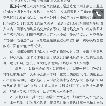
影响圆形冷却塔传热效果的三大因素分析
圆形冷却塔
是利用水和空气的接触，通过蒸发作用来散去工业上
或制冷空调中产生的废热的一种设备。基本原理是：干燥(低焓值)的
空气经过风机的抽动后，自风网处进入冷却塔内；饱和蒸汽为压力大
的高温水分子向压力低的空气流动，湿热(高焓值)的水由播水系统洒
入塔内。圆形冷却塔属热交换设备系统。进行热交换的二种介质即水
与空气无间隔。利用空气将通过其的水冷却，传热特点是水向空气传
导热量不须通过壁面，而是在直接接触过程中进行的，旋板换热器在
散热方面有着*的产品优势。
使用圆形冷却塔目的是达到一定的降温效果，其主要取决于散热
片、风机风量、凉水塔使用水量，以及良好的通风条件，安装位置也
有一定的影响。那么，今天就介绍影响传热效果的主要因素：
1、散热片：是圆形冷却塔的关键部件，小型塔一般采用PVC片
材热压或热吸式，大型塔会采用木材，主要目的使空气与水的接触面
在不影响风阻时，越大越好，同时热交换率也达到较大，散热片影响
传热的效果的两个参数，主要是散热片形状和高度，在进行水塔安
装，尽量不要损坏散热片，以免散热片水流不畅。
2、风机风量：其主要加速塔中空气流动，加速空气与水的热交
换，带走热量。影响风机风量主要是风叶形状即风叶宽长度和本身偏